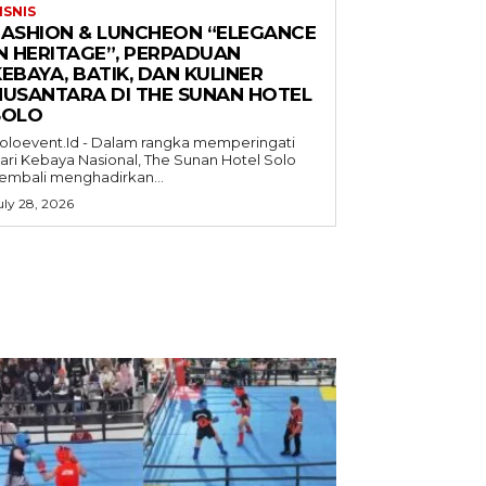
ISNIS
FASHION & LUNCHEON “ELEGANCE
IN HERITAGE”, PERPADUAN
EBAYA, BATIK, DAN KULINER
NUSANTARA DI THE SUNAN HOTEL
SOLO
oloevent.Id - Dalam rangka memperingati
ari Kebaya Nasional, The Sunan Hotel Solo
embali menghadirkan...
uly 28, 2026