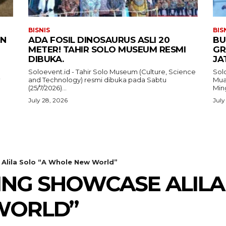
BISNIS
BIS
IN
ADA FOSIL DINOSAURUS ASLI 20
BU
METER! TAHIR SOLO MUSEUM RESMI
GR
DIBUKA.
JA
Soloevent.id - Tahir Solo Museum (Culture, Science
Solo
and Technology) resmi dibuka pada Sabtu
Mua
i
(25/7/2026)...
Ming
July 28, 2026
July