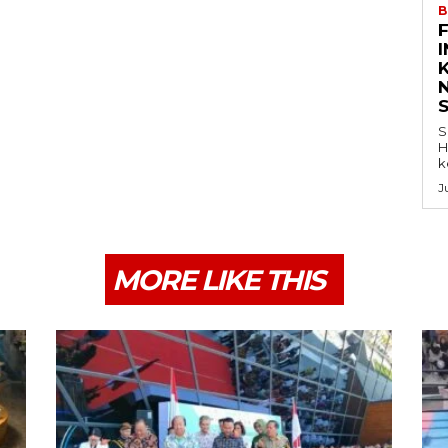
B
K
S
H
k
J
MORE LIKE THIS