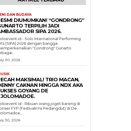
ENI DAN BUDAYA
RESMI DIUMUMKAN! “GONDRONG”
GUNARTO TERPILIH JADI
AMBASSADOR SIPA 2026.
oloevent.id - Solo International Performing
rts (SIPA) 2026 dengan bangga
emperkenalkan "Gondrong" Gunarto
ebagai...
uly 30, 2026
USIK
PECAH MAKSIMAL! TRIO MACAN,
DENNY CAKNAN HINGGA NDX AKA
SUKSES GOYANG DE
TJOLOMADOE.
oloevent.id - Ribuan orang joget bareng di
onser FYP (FestivalnYa Pedangdut) di De
jolomadoe,...
uly 30, 2026