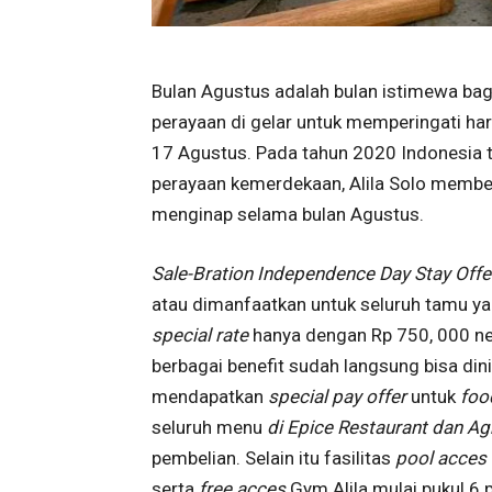
Bulan Agustus adalah bulan istimewa bagi 
perayaan di gelar untuk memperingati ha
17 Agustus. Pada tahun 2020 Indonesia 
perayaan kemerdekaan, Alila Solo memb
menginap selama bulan Agustus.
Sale-Bration Independence Day Stay Offe
atau dimanfaatkan untuk seluruh tamu ya
special rate
hanya dengan Rp 750, 000 ne
berbagai benefit sudah langsung bisa di
mendapatkan
special pay offer
untuk
foo
seluruh menu
di Epice Restaurant dan A
pembelian. Selain itu fasilitas
pool acces
serta
free acces
Gym Alila mulai pukul 6 