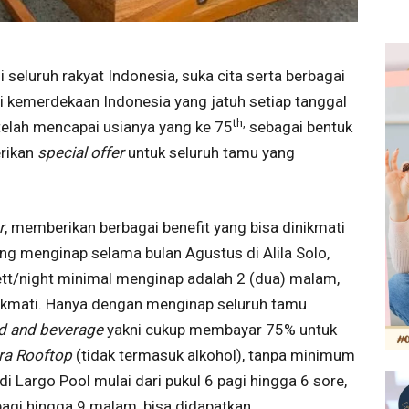
seluruh rakyat Indonesia, suka cita serta berbagai
ri kemerdekaan Indonesia yang jatuh setiap tanggal
th,
telah mencapai usianya yang ke 75
sebagai bentuk
erikan
special offer
untuk seluruh tamu yang
r
, memberikan berbagai benefit yang bisa dinikmati
ng menginap selama bulan Agustus di Alila Solo,
tt/night minimal menginap adalah 2 (dua) malam,
nikmati. Hanya dengan menginap seluruh tamu
d and beverage
yakni cukup membayar 75% untuk
gra Rooftop
(tidak termasuk alkohol), tanpa minimum
di Largo Pool mulai dari pukul 6 pagi hingga 6 sore,
pagi hingga 9 malam, bisa didapatkan.