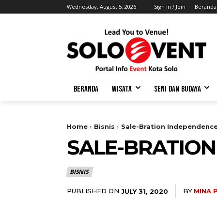
Wednesday, August 5, 2026
Sign in / Join
Beranda
BERANDA
WISATA
SENI DAN BUDAYA
Home
Bisnis
Sale-Bration Independence
SALE-BRATION
BISNIS
PUBLISHED ON
BY
MINA 
JULY 31, 2020