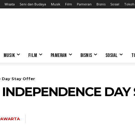
Wisata
Seni dan Budaya
Musik
Film
Pameran
Bisnis
Sosial
Tokoh
MUSIK
FILM
PAMERAN
BISNIS
SOSIAL
T
 Day Stay Offer
 INDEPENDENCE DAY 
PAWARTA