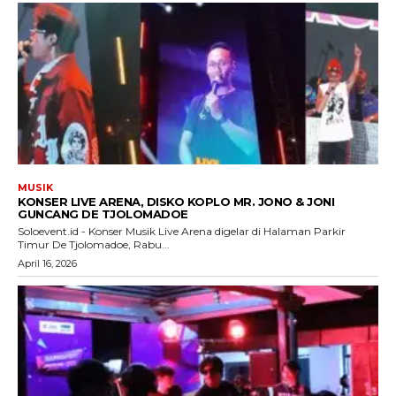
MUSIK
KONSER LIVE ARENA, DISKO KOPLO MR. JONO & JONI
GUNCANG DE TJOLOMADOE
Soloevent.id - Konser Musik Live Arena digelar di Halaman Parkir
Timur De Tjolomadoe, Rabu...
April 16, 2026