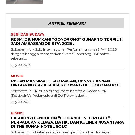
ARTIKEL TERBARU
SENI DAN BUDAYA
RESMI DIUMUMKAN! “GONDRONG” GUNARTO TERPILIH
JADI AMBASSADOR SIPA 2026.
Soloevent.id - Solo International Performing Arts (SIPA) 2026
dengan bangga memperkenalkan "Gondrong" Gunarto
sebagai...
July 30, 2026
MUSIK
PECAH MAKSIMAL! TRIO MACAN, DENNY CAKNAN
HINGGA NDX AKA SUKSES GOYANG DE TJOLOMADOE.
Soloevent.id - Ribuan orang joget bareng di konser FYP
(FestivalnYa Pedangdut) di De Tjolomadoe,...
July 30, 2026
BISNIS
FASHION & LUNCHEON “ELEGANCE IN HERITAGE”,
PERPADUAN KEBAYA, BATIK, DAN KULINER NUSANTARA
DI THE SUNAN HOTEL SOLO
Soloevent.Id - Dalam rangka memperingati Hari Kebaya