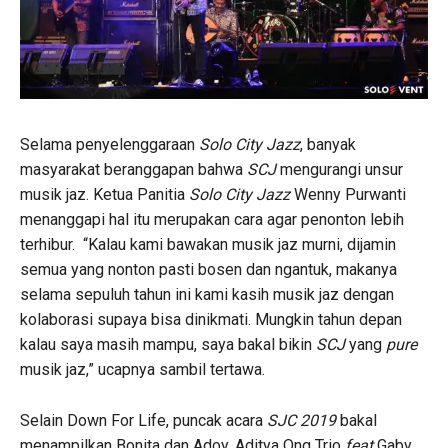
Selama penyelenggaraan
Solo City Jazz
, banyak
masyarakat beranggapan bahwa
SCJ
mengurangi unsur
musik jaz. Ketua Panitia
Solo City Jazz
Wenny Purwanti
menanggapi hal itu merupakan cara agar penonton lebih
terhibur. “Kalau kami bawakan musik jaz murni, dijamin
semua yang nonton pasti bosen dan ngantuk, makanya
selama sepuluh tahun ini kami kasih musik jaz dengan
kolaborasi supaya bisa dinikmati. Mungkin tahun depan
kalau saya masih mampu, saya bakal bikin
SCJ
yang
pure
musik jaz,” ucapnya sambil tertawa.
Selain Down For Life, puncak acara
SJC 2019
bakal
menampilkan Bonita dan Adoy, Aditya Ong Trio
feat
Gaby,