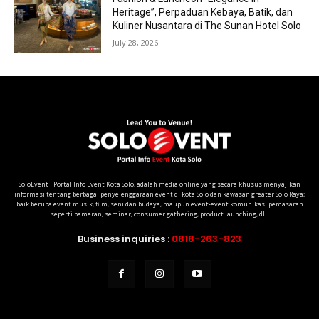
Heritage”, Perpaduan Kebaya, Batik, dan
Kuliner Nusantara di The Sunan Hotel Solo
July 28, 2026
SoloEvent I Portal Info Event Kota Solo, adalah media online yang secara khusus menyajikan
informasi tentang berbagai penyelenggaraan event di kota Solo dan kawasan greater Solo Raya;
baik berupa event musik, film, seni dan budaya, maupun event-event komunikasi pemasaran
seperti pameran, seminar, consumer gathering, product launching, dll.
Business inquiries :
0818-263-823