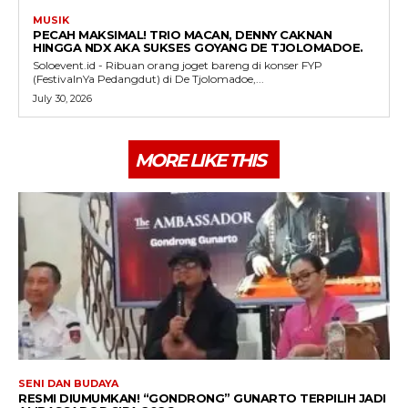
MUSIK
PECAH MAKSIMAL! TRIO MACAN, DENNY CAKNAN
HINGGA NDX AKA SUKSES GOYANG DE TJOLOMADOE.
Soloevent.id - Ribuan orang joget bareng di konser FYP
(FestivalnYa Pedangdut) di De Tjolomadoe,...
July 30, 2026
MORE LIKE THIS
SENI DAN BUDAYA
RESMI DIUMUMKAN! “GONDRONG” GUNARTO TERPILIH JADI