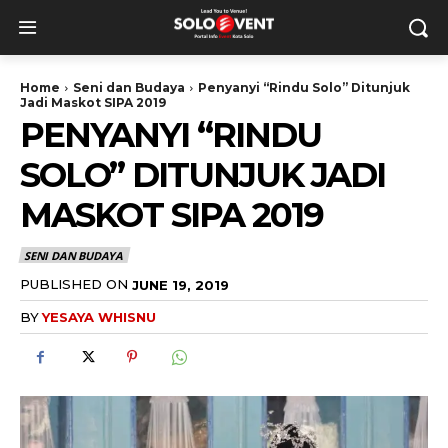
Home
Seni dan Budaya
Penyanyi “Rindu Solo” Ditunjuk
Jadi Maskot SIPA 2019
PENYANYI “RINDU
SOLO” DITUNJUK JADI
MASKOT SIPA 2019
SENI DAN BUDAYA
PUBLISHED ON
JUNE 19, 2019
BY
YESAYA WHISNU