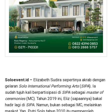
Soloevent.id –
Elizabeth Sudira sepertinya akrab dengan
gelaran
Solo International Performing Arts
(
SIPA
)
.
Ia
sudah tujuh kali berpartisipasi di
SIPA
sebagai
master of
ceremonies
(MC). Tahun 2019 ini, Eliz (sapaannya) bakal
hadir lagi di
SIPA.
Namun, bukan sebagai MC, melainkan
maskot. Yap, Putri Solo tahun 2010 itu memperoleh