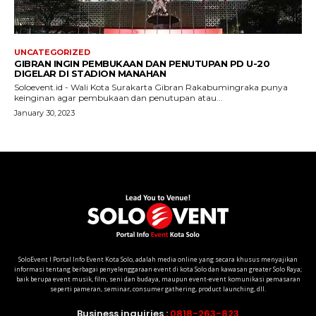
SoloEvent I Portal Info Event Kota Solo, adalah media online yang secara khusus menyajikan
informasi tentang berbagai penyelenggaraan event di kota Solo dan kawasan greater Solo Raya;
baik berupa event musik, film, seni dan budaya, maupun event-event komunikasi pemasaran
seperti pameran, seminar, consumer gathering, product launching, dll.
Business inquiries :
0818-263-823