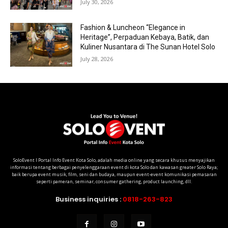
July 30, 2026
Fashion & Luncheon “Elegance in
Heritage”, Perpaduan Kebaya, Batik, dan
Kuliner Nusantara di The Sunan Hotel Solo
July 28, 2026
SoloEvent I Portal Info Event Kota Solo, adalah media online yang secara khusus menyajikan
informasi tentang berbagai penyelenggaraan event di kota Solo dan kawasan greater Solo Raya;
baik berupa event musik, film, seni dan budaya, maupun event-event komunikasi pemasaran
seperti pameran, seminar, consumer gathering, product launching, dll.
Business inquiries :
0818-263-823