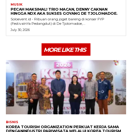
MUSIK
PECAH MAKSIMAL! TRIO MACAN, DENNY CAKNAN
HINGGA NDX AKA SUKSES GOYANG DE TJOLOMADOE.
Soloevent.id - Ribuan orang joget bareng di konser FYP
(FestivalnYa Pedangdut) di De Tjolomadoe,...
July 30, 2026
MORE LIKE THIS
BISNIS
KOREA TOURISM ORGANIZATION PERKUAT KERJA SAMA
DENGANINDUSTRI PARIWISATA MELALUI KOREA TOURISM