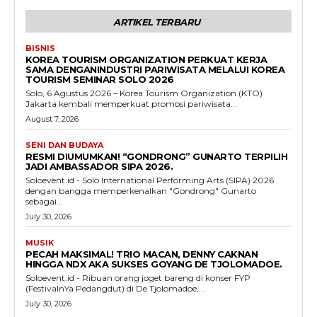
ARTIKEL TERBARU
BISNIS
KOREA TOURISM ORGANIZATION PERKUAT KERJA
SAMA DENGANINDUSTRI PARIWISATA MELALUI KOREA
TOURISM SEMINAR SOLO 2026
Solo, 6 Agustus 2026 – Korea Tourism Organization (KTO)
Jakarta kembali memperkuat promosi pariwisata...
August 7, 2026
SENI DAN BUDAYA
RESMI DIUMUMKAN! “GONDRONG” GUNARTO TERPILIH
JADI AMBASSADOR SIPA 2026.
Soloevent.id - Solo International Performing Arts (SIPA) 2026
dengan bangga memperkenalkan "Gondrong" Gunarto
sebagai...
July 30, 2026
MUSIK
PECAH MAKSIMAL! TRIO MACAN, DENNY CAKNAN
HINGGA NDX AKA SUKSES GOYANG DE TJOLOMADOE.
Soloevent.id - Ribuan orang joget bareng di konser FYP
(FestivalnYa Pedangdut) di De Tjolomadoe,...
July 30, 2026