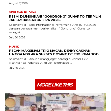
August 7, 2026
SENI DAN BUDAYA
RESMI DIUMUMKAN! “GONDRONG” GUNARTO TERPILIH
JADI AMBASSADOR SIPA 2026.
Soloevent.id - Solo International Performing Arts (SIPA) 2026
dengan bangga memperkenalkan "Gondrong" Gunarto
sebagai...
July 30, 2026
MUSIK
PECAH MAKSIMAL! TRIO MACAN, DENNY CAKNAN
HINGGA NDX AKA SUKSES GOYANG DE TJOLOMADOE.
Soloevent.id - Ribuan orang joget bareng di konser FYP
(FestivalnYa Pedangdut) di De Tjolomadoe,...
July 30, 2026
MORE LIKE THIS