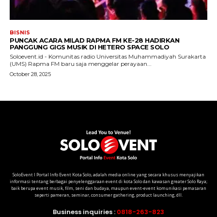
SoloEvent I Portal Info Event Kota Solo, adalah media online yang secara khusus menyajikan
informasi tentang berbagai penyelenggaraan event di kota Solo dan kawasan greater Solo Raya;
baik berupa event musik, film, seni dan budaya, maupun event-event komunikasi pemasaran
seperti pameran, seminar, consumer gathering, product launching, dll.
Business inquiries :
0818-263-823