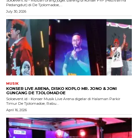
Soloevent.id - Ribuan orang joget bareng di konser FYP (FestivalnYa
Pedangdut) di De Tjolomadoe,...
July 30, 2026
MUSIK
KONSER LIVE ARENA, DISKO KOPLO MR. JONO & JONI
GUNCANG DE TJOLOMADOE
Soloevent.id - Konser Musik Live Arena digelar di Halaman Parkir
Timur De Tjolomadoe, Rabu...
April 16, 2026