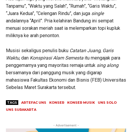
Tanpamu”, “Waktu yang Salah”, “Rumah”, “Garis Waktu”,
“Juara Kedua”, “Celengan Rindu”, dan juga
single
andalannya “April”. Pria kelahiran Bandung ini sempat
menuai sorakan meriah saat ia melemparkan topi kupluk
miliknya ke arah penonton.
Musisi sekaligus penulis buku
Catatan Juang
,
Garis
Waktu
, dan
Konspirasi Alam Semesta
itu mengajak para
penggemarnya yang mayoritas remaja untuk
sing along
bersamanya dari panggung musik yang digarap
mahasiswa Fakultas Ekonomi dan Bisnis (FEB) Universitas
Sebelas Maret Surakarta tersebut.
TAGS
ARTEFAC UNS
KONSER
KONSER MUSIK
UNS SOLO
UNS SURAKARTA
- Advertisement -