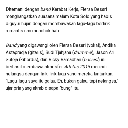
Ditemani dengan
band
Kerabat Kerja, Fiersa Besari
menghangatkan suasana malam Kota Solo yang habis
diguyur hujan dengan membawakan lagu-lagu berlirik
romantis nan menohok hati.
Band
yang digawangi oleh Fiersa Besari (vokal), Andika
Astapradja (gitaris), Budi Tjahjana (
drummer
), Jason Ari
Suteja (kibordis), dan Ricky Ramadhan (
bassist
) ini
berhasil membawa atmosfer
Artefac
2018
menjadi
nelangsa dengan lirik-lirik lagu yang mereka lantunkan.
“Lagu-lagu saya itu galau. Eh, bukan galau, tapi nelangsa,”
ujar pria yang akrab disapa “bung” itu.