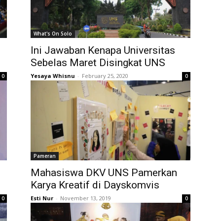
What's On Solo
Ini Jawaban Kenapa Universitas
Sebelas Maret Disingkat UNS
Yesaya Whisnu
-
February 25, 2020
0
0
Pameran
Mahasiswa DKV UNS Pamerkan
Karya Kreatif di Dayskomvis
Esti Nur
-
November 13, 2019
0
0