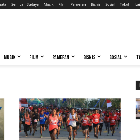
sata
Seni dan Budaya
Musik
Film
Pameran
Bisnis
Sosial
Tokoh
Lai
MUSIK
FILM
PAMERAN
BISNIS
SOSIAL
T