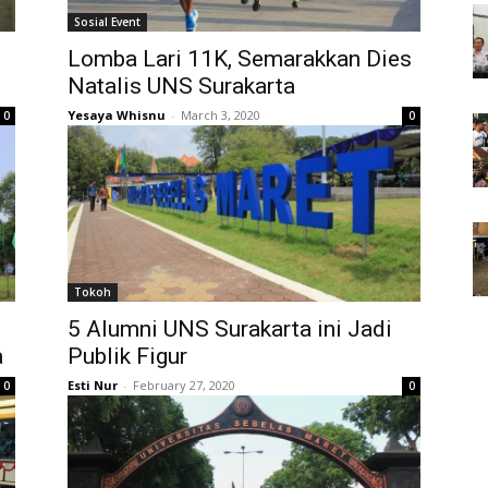
Sosial Event
Lomba Lari 11K, Semarakkan Dies
Natalis UNS Surakarta
Yesaya Whisnu
-
March 3, 2020
0
0
Tokoh
5 Alumni UNS Surakarta ini Jadi
a
Publik Figur
Esti Nur
-
February 27, 2020
0
0