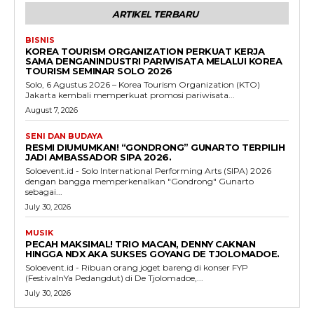
ARTIKEL TERBARU
BISNIS
KOREA TOURISM ORGANIZATION PERKUAT KERJA
SAMA DENGANINDUSTRI PARIWISATA MELALUI KOREA
TOURISM SEMINAR SOLO 2026
Solo, 6 Agustus 2026 – Korea Tourism Organization (KTO)
Jakarta kembali memperkuat promosi pariwisata...
August 7, 2026
SENI DAN BUDAYA
RESMI DIUMUMKAN! “GONDRONG” GUNARTO TERPILIH
JADI AMBASSADOR SIPA 2026.
Soloevent.id - Solo International Performing Arts (SIPA) 2026
dengan bangga memperkenalkan "Gondrong" Gunarto
sebagai...
July 30, 2026
MUSIK
PECAH MAKSIMAL! TRIO MACAN, DENNY CAKNAN
HINGGA NDX AKA SUKSES GOYANG DE TJOLOMADOE.
Soloevent.id - Ribuan orang joget bareng di konser FYP
(FestivalnYa Pedangdut) di De Tjolomadoe,...
July 30, 2026