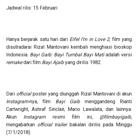
Jadwal rilis: 15 Februari
Hanya berjarak satu hari dari
Eifel I’m in Love 2
, film yang
disutradarai Rizal Mantovani kembali menghiasi bioskop
Indonesia.
Bayi Gaib: Bayi Tumbal Bayi Mati
adalah versi
remake
dari film
Bayi Ajaib
yang dirilis 1982.
Dari
official
poster yang diunggah Rizal Mantovani di akun
Instagram-
nya, film
Bayi Gaib
menggandeng Rianti
Cartwright, Ashraf Sinclair, Mario Lawalata, dan lainnya.
Akun
Instagram
resmi film ini,
@filmbayigaib,
mengabarkan
official trailer
bakalan dirilis pada Minggu
(7/1/2018).