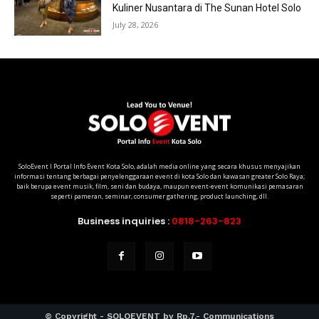
Kuliner Nusantara di The Sunan Hotel Solo
July 28, 2026
SoloEvent I Portal Info Event Kota Solo, adalah media online yang secara khusus menyajikan
informasi tentang berbagai penyelenggaraan event di kota Solo dan kawasan greater Solo Raya;
baik berupa event musik, film, seni dan budaya, maupun event-event komunikasi pemasaran
seperti pameran, seminar, consumer gathering, product launching, dll.
Business inquiries :
0818-263-823
© Copyright - SOLOEVENT by Rp.7,- Communications