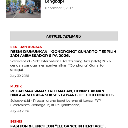
Lengkap!
December 6, 2017
ARTIKEL TERBARU
SENI DAN BUDAYA
RESMI DIUMUMKAN! “GONDRONG” GUNARTO TERPILIH
JADI AMBASSADOR SIPA 2026.
Soloevent.id - Solo International Performing Arts (SIPA) 2026
dengan bangga memperkenalkan "Gondrong" Gunarto
sebagai...
July 30, 2026
MUSIK
PECAH MAKSIMAL! TRIO MACAN, DENNY CAKNAN
HINGGA NDX AKA SUKSES GOYANG DE TJOLOMADOE.
Soloevent.id - Ribuan orang joget bareng di konser FYP
(FestivalnYa Pedangdut) di De Tjolomadoe,...
July 30, 2026
BISNIS
FASHION & LUNCHEON “ELEGANCE IN HERITAGE”,