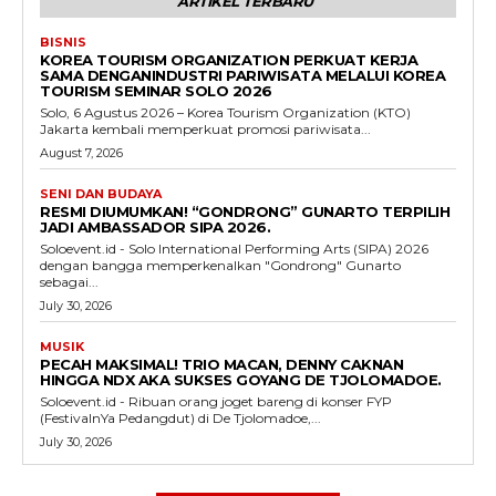
ARTIKEL TERBARU
BISNIS
KOREA TOURISM ORGANIZATION PERKUAT KERJA
SAMA DENGANINDUSTRI PARIWISATA MELALUI KOREA
TOURISM SEMINAR SOLO 2026
Solo, 6 Agustus 2026 – Korea Tourism Organization (KTO)
Jakarta kembali memperkuat promosi pariwisata...
August 7, 2026
SENI DAN BUDAYA
RESMI DIUMUMKAN! “GONDRONG” GUNARTO TERPILIH
JADI AMBASSADOR SIPA 2026.
Soloevent.id - Solo International Performing Arts (SIPA) 2026
dengan bangga memperkenalkan "Gondrong" Gunarto
sebagai...
July 30, 2026
MUSIK
PECAH MAKSIMAL! TRIO MACAN, DENNY CAKNAN
HINGGA NDX AKA SUKSES GOYANG DE TJOLOMADOE.
Soloevent.id - Ribuan orang joget bareng di konser FYP
(FestivalnYa Pedangdut) di De Tjolomadoe,...
July 30, 2026