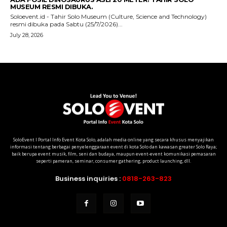
SoloEvent I Portal Info Event Kota Solo, adalah media online yang secara khusus menyajikan
informasi tentang berbagai penyelenggaraan event di kota Solo dan kawasan greater Solo Raya;
baik berupa event musik, film, seni dan budaya, maupun event-event komunikasi pemasaran
seperti pameran, seminar, consumer gathering, product launching, dll.
Business inquiries :
0818-263-823