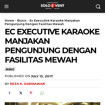
Home
Bisnis
Ec Executive Karaoke Manjakan
Pengunjung Dengan Fasilitas Mewah
EC EXECUTIVE KARAOKE
MANJAKAN
PENGUNJUNG DENGAN
FASILITAS MEWAH
BISNIS
PUBLISHED ON
JULY 13, 2017
BY
REZA K. DARMAWAN