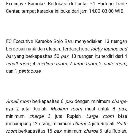
Executive Karaoke. Berlokasi di Lantai P1 Hartono Trade
Center, tempat karaoke ini buka dari jam 14.00-03.00 WIB.
EC Executive Karaoke Solo Baru menyediakan 13 ruangan
berdesain unik dan elegan. Terdapat juga
lobby lounge and
bar
yang berkapasitas 50
pax
. 13 ruangan itu terdiri dari 4
small room,
4
medium room,
2
large room,
2
suite room,
dan 1
penthouse.
Small room
berkapasitas 6
pax
dengan minimum
charge-
nya 2 juta Rupiah.
Medium room
muat untuk 8
pax,
minimum
charge
3 juta Rupiah.
Large room
bisa
menampung 12 orang, minimum
charge
4 juta Rupiah.
Suite
room
berkapasitas 15
pax,
minimum
charge
5 juta Rupiah.