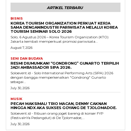
ARTIKEL TERBARU
BISNIS
KOREA TOURISM ORGANIZATION PERKUAT KERJA
SAMA DENGANINDUSTRI PARIWISATA MELALUI KOREA
TOURISM SEMINAR SOLO 2026
Solo, 6 Agustus 2026 – Korea Tourism Organization (KTO)
Jakarta kembali memperkuat promosi pariwisata...
August 7, 2026
SENI DAN BUDAYA
RESMI DIUMUMKAN! “GONDRONG” GUNARTO TERPILIH
JADI AMBASSADOR SIPA 2026.
Soloevent.id - Solo International Performing Arts (SIPA) 2026
dengan bangga memperkenalkan "Gondrong" Gunarto
sebagai...
July 30, 2026
MUSIK
PECAH MAKSIMAL! TRIO MACAN, DENNY CAKNAN
HINGGA NDX AKA SUKSES GOYANG DE TJOLOMADOE.
Soloevent.id - Ribuan orang joget bareng di konser FYP
(FestivalnYa Pedangdut) di De Tjolomadoe,...
July 30, 2026