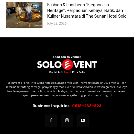
Fashion & Luncheon “Elegance in
Heritage”, Perpaduan Kebaya, Batik, dan
Kuliner Nusantara di The Sunan Hotel Solo
July 28, 2026
SoloEvent I Portal Info Event Kota Solo, adalah media online yang secara khusus menyajikan
informasi tentang berbagai penyelenggaraan event di kota Solo dan kawasan greater Solo Raya;
baik berupa event musik, film, seni dan budaya, maupun event-event komunikasi pemasaran
seperti pameran, seminar, consumer gathering, product launching, dll.
Business inquiries :
0818-263-823