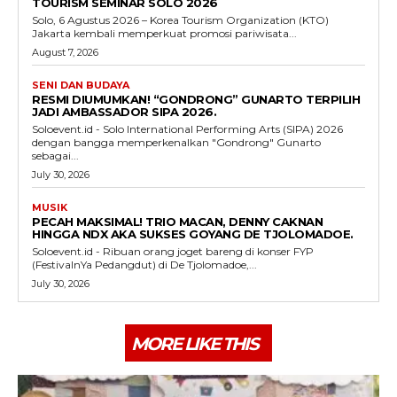
TOURISM SEMINAR SOLO 2026
Solo, 6 Agustus 2026 – Korea Tourism Organization (KTO)
Jakarta kembali memperkuat promosi pariwisata...
August 7, 2026
SENI DAN BUDAYA
RESMI DIUMUMKAN! “GONDRONG” GUNARTO TERPILIH
JADI AMBASSADOR SIPA 2026.
Soloevent.id - Solo International Performing Arts (SIPA) 2026
dengan bangga memperkenalkan "Gondrong" Gunarto
sebagai...
July 30, 2026
MUSIK
PECAH MAKSIMAL! TRIO MACAN, DENNY CAKNAN
HINGGA NDX AKA SUKSES GOYANG DE TJOLOMADOE.
Soloevent.id - Ribuan orang joget bareng di konser FYP
(FestivalnYa Pedangdut) di De Tjolomadoe,...
July 30, 2026
MORE LIKE THIS