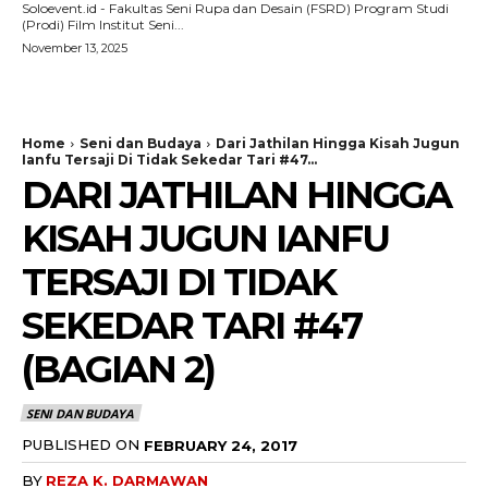
Soloevent.id - Fakultas Seni Rupa dan Desain (FSRD) Program Studi
(Prodi) Film Institut Seni...
November 13, 2025