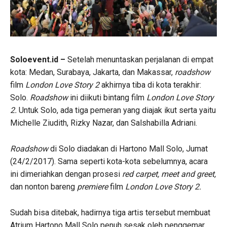
Soloevent.id –
Setelah menuntaskan perjalanan di empat
kota: Medan, Surabaya, Jakarta, dan Makassar,
roadshow
film
London Love Story 2
akhirnya tiba di kota terakhir:
Solo.
Roadshow
ini diikuti bintang film
London Love Story
2.
Untuk Solo, ada tiga pemeran yang diajak ikut serta yaitu
Michelle Ziudith, Rizky Nazar, dan Salshabilla Adriani.
Roadshow
di Solo diadakan di Hartono Mall Solo, Jumat
(24/2/2017). Sama seperti kota-kota sebelumnya, acara
ini dimeriahkan dengan prosesi
red carpet, meet and greet,
dan nonton bareng
premiere
film
London Love Story 2.
Sudah bisa ditebak, hadirnya tiga artis tersebut membuat
Atrium Hartono Mall Solo penuh sesak oleh penggemar.