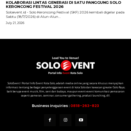
SoloEvent I Portal Info Event Kota Solo, adalah media online yang secara khusus menyajikan
informasi tentang berbagai penyelenggaraan event di kota Solo dan kawasan greater Solo Raya;
baik berupa event musik, film, seni dan budaya, maupun event-event komunikasi pemasaran
seperti pameran, seminar, consumer gathering, product launching, dll.
Business inquiries :
0818-263-823