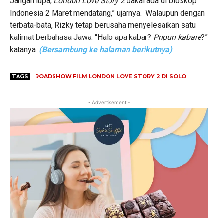
Jangan lupa,
London Love Story
2
bakal ada di bioskop
Indonesia 2 Maret mendatang,” ujarnya. Walaupun dengan
terbata-bata, Rizky tetap berusaha menyelesaikan satu
kalimat berbahasa Jawa. “Halo apa kabar?
Pripun kabare
?”
katanya.
(Bersambung ke halaman berikutnya)
TAGS
ROADSHOW FILM LONDON LOVE STORY 2 DI SOLO
- Advertisement -