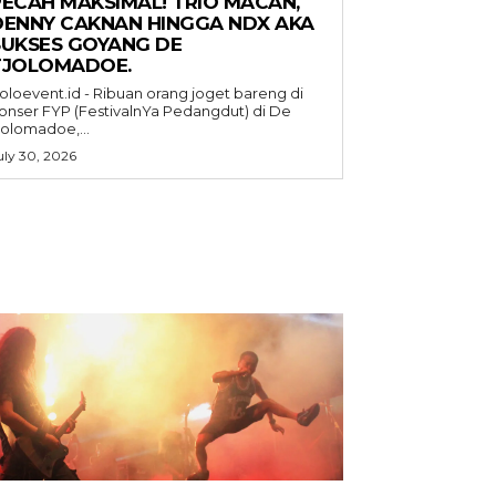
PECAH MAKSIMAL! TRIO MACAN,
DENNY CAKNAN HINGGA NDX AKA
SUKSES GOYANG DE
TJOLOMADOE.
oloevent.id - Ribuan orang joget bareng di
onser FYP (FestivalnYa Pedangdut) di De
jolomadoe,...
uly 30, 2026