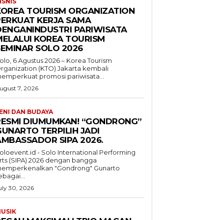
ISNIS
KOREA TOURISM ORGANIZATION
PERKUAT KERJA SAMA
DENGANINDUSTRI PARIWISATA
MELALUI KOREA TOURISM
SEMINAR SOLO 2026
olo, 6 Agustus 2026 – Korea Tourism
rganization (KTO) Jakarta kembali
emperkuat promosi pariwisata...
ugust 7, 2026
ENI DAN BUDAYA
RESMI DIUMUMKAN! “GONDRONG”
GUNARTO TERPILIH JADI
AMBASSADOR SIPA 2026.
oloevent.id - Solo International Performing
rts (SIPA) 2026 dengan bangga
emperkenalkan "Gondrong" Gunarto
ebagai...
uly 30, 2026
USIK