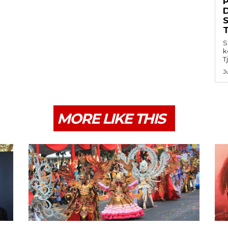
S
k
T
J
MORE LIKE THIS