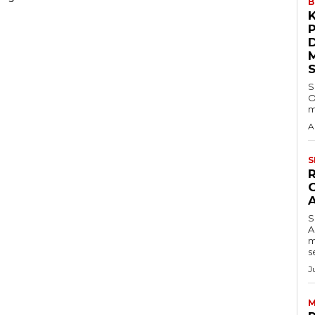
B
S
O
m
A
S
S
A
m
s
J
M