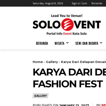
Saturday, August 8, 2026
Sign in / Join
Beranda
BERANDA
WISATA
SENI DAN BUDAYA
Home
Gallery
Karya Dari Delapan Desai
KARYA DARI D
FASHION FEST
GALLERY
PUBLISHED ON
BY
RE
JANUARY 13, 2017