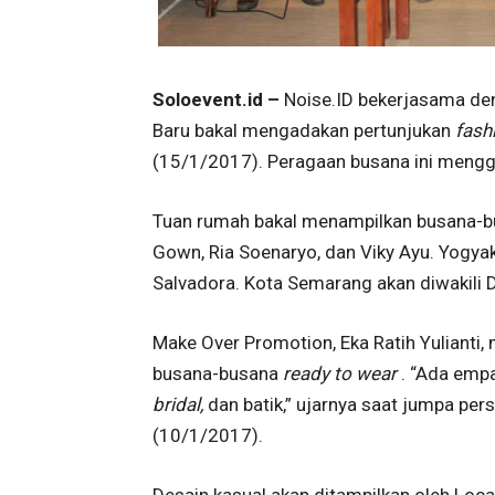
Soloevent.id –
Noise.ID bekerjasama de
Baru bakal mengadakan pertunjukan
fash
(15/1/2017). Peragaan busana ini mengga
Tuan rumah bakal menampilkan busana-bus
Gown, Ria Soenaryo, dan Viky Ayu. Yogya
Salvadora. Kota Semarang akan diwakili D
Make Over Promotion, Eka Ratih Yulianti
busana-busana
ready to wear
. “Ada empa
bridal,
dan batik,” ujarnya saat jumpa per
(10/1/2017).
Desain kasual akan ditampilkan oleh Local