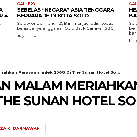
GALLERY
GAL
A
SEBELAS “NEGARA” ASIA TENGGARA
HE
R 4
BERPARADE DI KOTA SOLO
BA
E
Soloevent.id - Tahun 2019 ini menjadi edisi kedua
Solo
belas penyelenggaraan Solo Batik Carnival (SBC)....
Ber
band
July 29, 2019
Marc