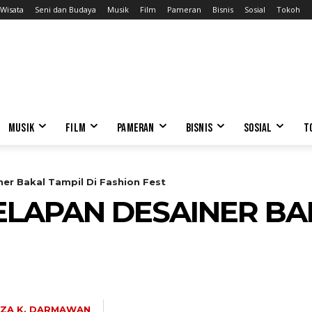
Wisata
Seni dan Budaya
Musik
Film
Pameran
Bisnis
Sosial
Tokoh
MUSIK
FILM
PAMERAN
BISNIS
SOSIAL
T
ner Bakal Tampil Di Fashion Fest
ELAPAN DESAINER BAK
ZA K. DARMAWAN