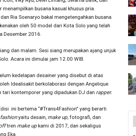
ir menampilkan busana kasual khusus pria.
, dan Ria Soenaryo bakal mengetengahkan busana
ikenakan oleh 50 model dari Kota Solo yang telah
ada Desember 2016.
 siang dan malam. Sesi siang merupakan ajang unjuk
olo. Acara ini dimulai jam 12.00 WIB.
lum kedelapan desainer yang disebut di atas
oleh Idealisakit berkolaborasi dengan Angelique
 tari kontemporer yang dipadukan DJ dan
rapper.
 Edisi ini bertema “#Trans4Fashion” yang berarti
fashion
yaitu desain,
make up,
fotografi, dan
off
tren
make up
kami di 2017, dan sekaligus
ang Eka.