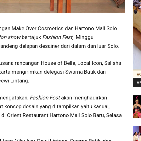
ngan Make Over Cosmetics dan Hartono Mall Solo
ion show
bertajuk
Fashion Fest,
Minggu
ndeng delapan desainer dari dalam dan luar Solo.
ana rancangan House of Belle, Local Icon, Salisha
karta mengirimkan delegasi Swarna Batik dan
ewi Lintang.
AR
, mengatakan,
Fashion Fest
akan menghadirkan
t konsep desain yang ditampilkan yaitu kasual,
s di Orient Restaurant Hartono Mall Solo Baru, Selasa
 Icon, Viky Ayu, Dewi Lintang, Swarna Batik, dan