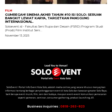
SoloEvent I Portal Info Event Kota Solo, adalah media online yang secara khusus menyajikan
informasi tentang berbagai penyelenggaraan event di kota Solo dan kawasan greater Solo Raya;
baik berupa event musik, film, seni dan budaya, maupun event-event komunikasi pemasaran
seperti pameran, seminar, consumer gathering, product launching, dll.
Business inquiries :
0818-263-823