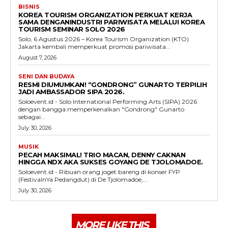
BISNIS
KOREA TOURISM ORGANIZATION PERKUAT KERJA
SAMA DENGANINDUSTRI PARIWISATA MELALUI KOREA
TOURISM SEMINAR SOLO 2026
Solo, 6 Agustus 2026 – Korea Tourism Organization (KTO)
Jakarta kembali memperkuat promosi pariwisata...
August 7, 2026
SENI DAN BUDAYA
RESMI DIUMUMKAN! “GONDRONG” GUNARTO TERPILIH
JADI AMBASSADOR SIPA 2026.
Soloevent.id - Solo International Performing Arts (SIPA) 2026
dengan bangga memperkenalkan "Gondrong" Gunarto
sebagai...
July 30, 2026
MUSIK
PECAH MAKSIMAL! TRIO MACAN, DENNY CAKNAN
HINGGA NDX AKA SUKSES GOYANG DE TJOLOMADOE.
Soloevent.id - Ribuan orang joget bareng di konser FYP
(FestivalnYa Pedangdut) di De Tjolomadoe,...
July 30, 2026
MORE LIKE THIS