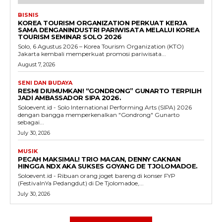
BISNIS
KOREA TOURISM ORGANIZATION PERKUAT KERJA
SAMA DENGANINDUSTRI PARIWISATA MELALUI KOREA
TOURISM SEMINAR SOLO 2026
Solo, 6 Agustus 2026 – Korea Tourism Organization (KTO)
Jakarta kembali memperkuat promosi pariwisata...
August 7, 2026
SENI DAN BUDAYA
RESMI DIUMUMKAN! “GONDRONG” GUNARTO TERPILIH
JADI AMBASSADOR SIPA 2026.
Soloevent.id - Solo International Performing Arts (SIPA) 2026
dengan bangga memperkenalkan "Gondrong" Gunarto
sebagai...
July 30, 2026
MUSIK
PECAH MAKSIMAL! TRIO MACAN, DENNY CAKNAN
HINGGA NDX AKA SUKSES GOYANG DE TJOLOMADOE.
Soloevent.id - Ribuan orang joget bareng di konser FYP
(FestivalnYa Pedangdut) di De Tjolomadoe,...
July 30, 2026