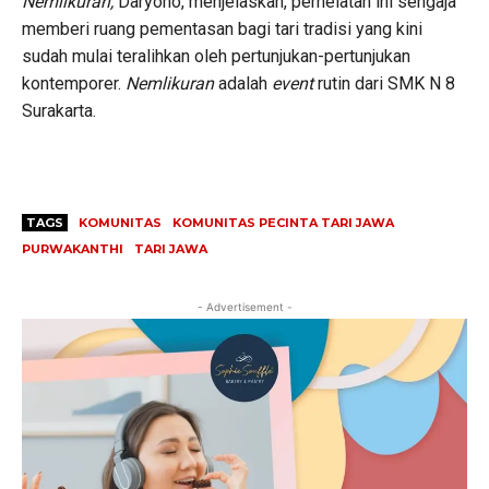
Nemlikuran,
Daryono, menjelaskan, perhelatan ini sengaja
memberi ruang pementasan bagi tari tradisi yang kini
sudah mulai teralihkan oleh pertunjukan-pertunjukan
kontemporer.
Nemlikuran
adalah
event
rutin dari SMK N 8
Surakarta.
TAGS
KOMUNITAS
KOMUNITAS PECINTA TARI JAWA
PURWAKANTHI
TARI JAWA
- Advertisement -