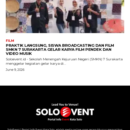
SoloEvent I Portal Info Event Kota Solo, adalah media online yang secara khusus menyajikan