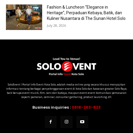
Fashion & Luncheon “Elegance in
Heritage”, Perpaduan Kebaya, Batik, dan
Kuliner Nusantara di The Sunan Hotel Solo
July 28, 2026
SoloEvent I Portal Info Event Kota Solo, adalah media online yang secara khusus menyajikan
informasi tentang berbagai penyelenggaraan event di kota Solo dan kawasan greater Solo Raya;
baik berupa event musik, film, seni dan budaya, maupun event-event komunikasi pemasaran
seperti pameran, seminar, consumer gathering, product launching, dll.
Business inquiries :
0818-263-823