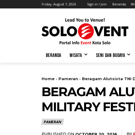
Friday, August 7, 2026
Sign in / Join
Beranda
Wi
BERANDA
WISATA
SENI DAN BUDAYA
Home
Pameran
Beragam Alutsista TNI D
BERAGAM ALUT
MILITARY FESTI
PAMERAN
PUBLISHED ON
BY
OCTOBER 20, 2016