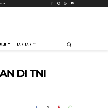
n-lain
OKOH
LAIN-LAIN
N DI TNI