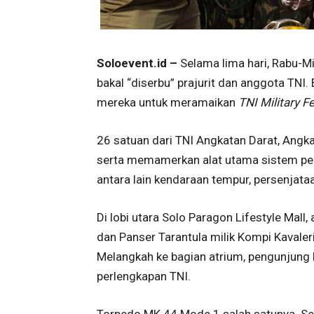
Soloevent.id –
Selama lima hari, Rabu-M
bakal “diserbu” prajurit dan anggota TNI.
mereka untuk meramaikan
TNI Military F
26 satuan dari TNI Angkatan Darat, Ang
serta memamerkan alat utama sistem pers
antara lain kendaraan tempur, persenjataan
Di lobi utara Solo Paragon Lifestyle Mall
dan Panser Tarantula milik Kompi Kavale
Melangkah ke bagian atrium, pengunjung
perlengkapan TNI.
Torpedo MK 44 Mode 1 salah satunya. Sen