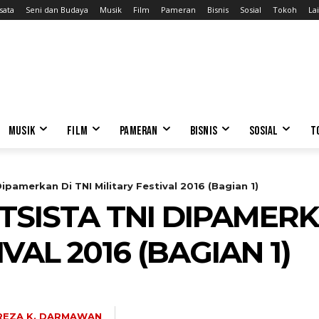
sata
Seni dan Budaya
Musik
Film
Pameran
Bisnis
Sosial
Tokoh
Lai
MUSIK
FILM
PAMERAN
BISNIS
SOSIAL
T
ipamerkan Di TNI Military Festival 2016 (Bagian 1)
SISTA TNI DIPAMERKA
VAL 2016 (BAGIAN 1)
REZA K. DARMAWAN