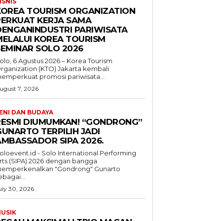
ISNIS
KOREA TOURISM ORGANIZATION
PERKUAT KERJA SAMA
DENGANINDUSTRI PARIWISATA
MELALUI KOREA TOURISM
SEMINAR SOLO 2026
olo, 6 Agustus 2026 – Korea Tourism
rganization (KTO) Jakarta kembali
emperkuat promosi pariwisata...
ugust 7, 2026
ENI DAN BUDAYA
RESMI DIUMUMKAN! “GONDRONG”
GUNARTO TERPILIH JADI
AMBASSADOR SIPA 2026.
oloevent.id - Solo International Performing
rts (SIPA) 2026 dengan bangga
emperkenalkan "Gondrong" Gunarto
ebagai...
uly 30, 2026
USIK