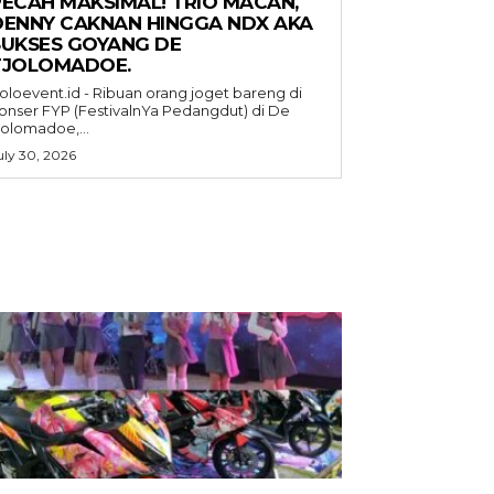
PECAH MAKSIMAL! TRIO MACAN,
DENNY CAKNAN HINGGA NDX AKA
SUKSES GOYANG DE
TJOLOMADOE.
oloevent.id - Ribuan orang joget bareng di
onser FYP (FestivalnYa Pedangdut) di De
jolomadoe,...
uly 30, 2026