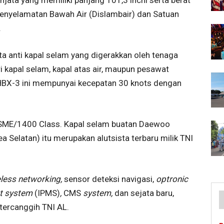
Penyelamatan Bawah Air (Dislambair) dan Satuan
.
 anti kapal selam yang digerakkan oleh tenaga
i kapal selam, kapal atas air, maupun pesawat
 HBX-3 ini mempunyai kecepatan 30 knots dengan
DSME/1400 Class. Kapal selam buatan Daewoo
a Selatan) itu merupakan alutsista terbaru milik TNI
eless networking,
sensor deteksi navigasi,
optronic
nt system
(IPMS)
,
CMS
system,
dan sejata baru,
tercanggih TNI AL.