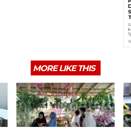
S
k
T
J
MORE LIKE THIS