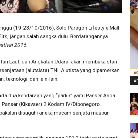
inggu (19-23/10/2016), Solo Paragon Lifestyle Mall
 Eits, jangan salah sangka dulu. Berdatangannya
estival 2016.
katan Laut, dan Angkatan Udara akan membuka stan
enjataan (alutsista) TNI. Alutista yang dipamerkan
, teknologi, dan lain-lain.
AR
, ada dua kendaraan yang “parkir” yaitu Panser Anoa
ri Panser (Kikavser) 2 Kodam IV/Diponegoro.
 bakalan disuguhi aneka macam senjata maupun
jata yang memiliki panjang 101,3 inchi serta berat