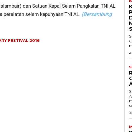
B
islambair) dan Satuan Kapal Selam Pangkalan TNI AL
 peralatan selam kepunyaan TNI AL.
(Bersambung
S
TARY FESTIVAL 2016
O
m
A
S
S
A
m
s
J
M