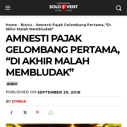
Home
Bisnis
Amnesti Pajak Gelombang Pertama, "Di
Akhir Malah Membludak"
AMNESTI PAJAK
GELOMBANG PERTAMA,
“DI AKHIR MALAH
MEMBLUDAK”
BISNIS
PUBLISHED ON
SEPTEMBER 29, 2016
BY
DYNDA