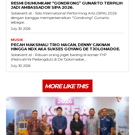
RESMI DIUMUMKAN! “GONDRONG” GUNARTO TERPILIH
JADI AMBASSADOR SIPA 2026.
Soloevent.id - Solo International Performing Arts (SIPA) 2026
dengan bangga memperkenalkan "Gondrong" Gunarto
sebagai...
July 30, 2026
MUSIK
PECAH MAKSIMAL! TRIO MACAN, DENNY CAKNAN
HINGGA NDX AKA SUKSES GOYANG DE TJOLOMADOE.
Soloevent.id - Ribuan orang joget bareng di konser FYP
(FestivalnYa Pedangdut) di De Tjolomadoe,...
July 30, 2026
MORE LIKE THIS