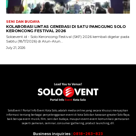
SoloEvent I Portal Info Event Kota Solo, adalah media online yang secara khusus menyajikan
informasi tentang berbagai penyelenggaraan event di kota Solo dan kawasan greater Solo Raya;
baik berupa event musik, film, seni dan budaya, maupun event-event komunikasi pemasaran
seperti pameran, seminar, consumer gathering, product launching, dll.
Business inquiries :
0818-263-823