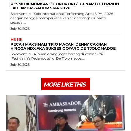
RESMI DIUMUMKAN! “GONDRONG” GUNARTO TERPILIH
JADI AMBASSADOR SIPA 2026.
Soloevent.id - Solo International Performing Arts (SIPA) 2026
dengan bangga memperkenalkan "Gondrong" Gunarto
sebagai...
July 30, 2026
MUSIK
PECAH MAKSIMAL! TRIO MACAN, DENNY CAKNAN
HINGGA NDX AKA SUKSES GOYANG DE TJOLOMADOE.
Soloevent.id - Ribuan orang joget bareng di konser FYP
(FestivalnYa Pedangdut) di De Tjolomadoe,...
July 30, 2026
MORE LIKE THIS