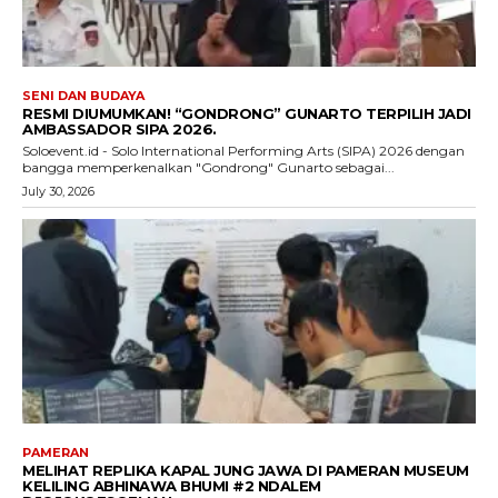
SENI DAN BUDAYA
RESMI DIUMUMKAN! “GONDRONG” GUNARTO TERPILIH JADI
AMBASSADOR SIPA 2026.
Soloevent.id - Solo International Performing Arts (SIPA) 2026 dengan
bangga memperkenalkan "Gondrong" Gunarto sebagai...
July 30, 2026
PAMERAN
MELIHAT REPLIKA KAPAL JUNG JAWA DI PAMERAN MUSEUM
KELILING ABHINAWA BHUMI #2 NDALEM