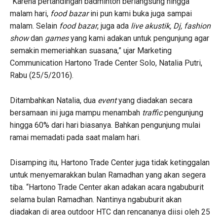
“Karena pertandingan badminton berlangsung hingga
malam hari,
food bazar
ini pun kami buka juga sampai
malam. Selain
food bazar
, juga ada
live akustik, Dj, fashion
show
dan
games
yang kami adakan untuk pengunjung agar
semakin memeriahkan suasana,” ujar Marketing
Communication Hartono Trade Center Solo, Natalia Putri,
Rabu (25/5/2016).
Ditambahkan Natalia, dua
event
yang diadakan secara
bersamaan ini juga mampu menambah
traffic
pengunjung
hingga 60% dari hari biasanya. Bahkan pengunjung mulai
ramai memadati pada saat malam hari.
Disamping itu, Hartono Trade Center juga tidak ketinggalan
untuk menyemarakkan bulan Ramadhan yang akan segera
tiba. “Hartono Trade Center akan adakan acara ngabuburit
selama bulan Ramadhan. Nantinya ngabuburit akan
diadakan di area outdoor HTC dan rencananya diisi oleh 25