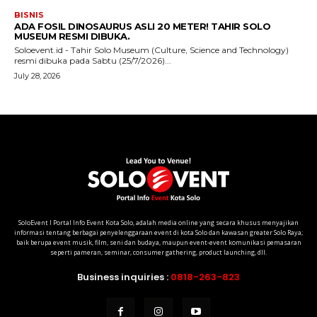
SoloEvent I Portal Info Event Kota Solo, adalah media online yang secara khusus menyajikan
informasi tentang berbagai penyelenggaraan event di kota Solo dan kawasan greater Solo Raya;
baik berupa event musik, film, seni dan budaya, maupun event-event komunikasi pemasaran
seperti pameran, seminar, consumer gathering, product launching, dll.
Business inquiries :
0818-263-823