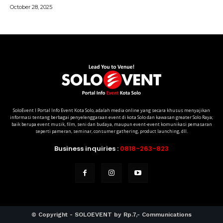
SoloEvent I Portal Info Event Kota Solo, adalah media online yang secara khusus menyajikan
informasi tentang berbagai penyelenggaraan event di kota Solo dan kawasan greater Solo Raya;
baik berupa event musik, film, seni dan budaya, maupun event-event komunikasi pemasaran
seperti pameran, seminar, consumer gathering, product launching, dll.
Business inquiries :
0818-263-823
© Copyright - SOLOEVENT by Rp.7,- Communications