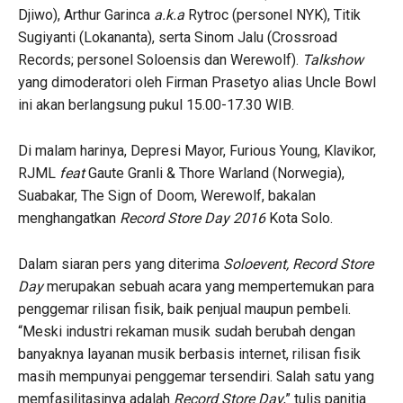
Djiwo), Arthur Garinca
a.k.a
Rytroc (personel NYK), Titik
Sugiyanti (Lokananta), serta Sinom Jalu (Crossroad
Records; personel Soloensis dan Werewolf).
Talkshow
yang dimoderatori oleh Firman Prasetyo alias Uncle Bowl
ini akan berlangsung pukul 15.00-17.30 WIB.
Di malam harinya, Depresi Mayor, Furious Young, Klavikor,
RJML
feat
Gaute Granli & Thore Warland (Norwegia),
Suabakar, The Sign of Doom, Werewolf, bakalan
menghangatkan
Record Store Day 2016
Kota Solo.
Dalam siaran pers yang diterima
Soloevent, Record Store
Day
merupakan sebuah acara yang mempertemukan para
penggemar rilisan fisik, baik penjual maupun pembeli.
“Meski industri rekaman musik sudah berubah dengan
banyaknya layanan musik berbasis internet, rilisan fisik
masih mempunyai penggemar tersendiri. Salah satu yang
memfasilitasinya adalah
Record Store Day
,” tulis panitia