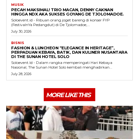
MUSIK
PECAH MAKSIMAL! TRIO MACAN, DENNY CAKNAN
HINGGA NDX AKA SUKSES GOYANG DE TJOLOMADOE.
Soloevent.id - Ribuan orang joget bareng di konser FYP
(FestivalnYa Pedangdut) di De Tjolomadoe,...
July 30, 2026
BISNIS
FASHION & LUNCHEON “ELEGANCE IN HERITAGE”,
PERPADUAN KEBAYA, BATIK, DAN KULINER NUSANTARA
DI THE SUNAN HOTEL SOLO
Soloevent.Id - Dalam rangka memperingati Hari Kebaya
Nasional, The Sunan Hotel Solo kembali menghadirkan...
July 28, 2026
MORE LIKE THIS