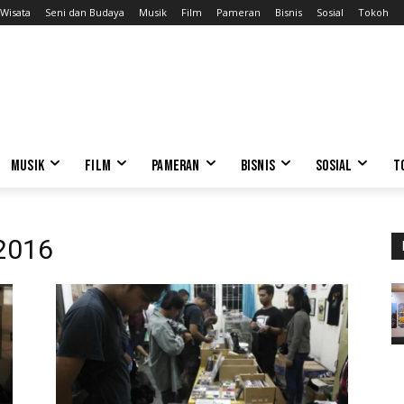
Wisata
Seni dan Budaya
Musik
Film
Pameran
Bisnis
Sosial
Tokoh
MUSIK
FILM
PAMERAN
BISNIS
SOSIAL
T
 2016