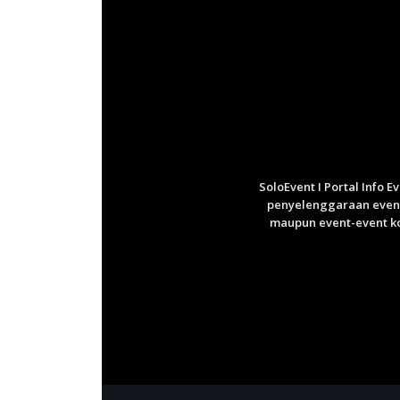
SoloEvent I Portal Info 
penyelenggaraan event 
maupun event-event ko