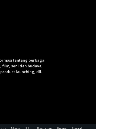
nformasi tentang berbagai
 film, seni dan budaya,
roduct launching, dll.
daya
Musik
Film
Pameran
Bisnis
Sosial