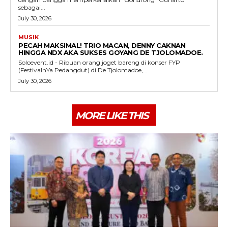
sebagai...
July 30, 2026
MUSIK
PECAH MAKSIMAL! TRIO MACAN, DENNY CAKNAN
HINGGA NDX AKA SUKSES GOYANG DE TJOLOMADOE.
Soloevent.id - Ribuan orang joget bareng di konser FYP
(FestivalnYa Pedangdut) di De Tjolomadoe,...
July 30, 2026
MORE LIKE THIS