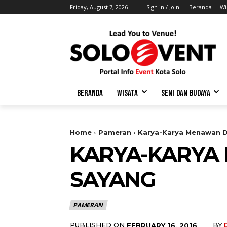
Friday, August 7, 2026
Sign in / Join
Beranda
Wi
BERANDA
WISATA
SENI DAN BUDAYA
Home
Pameran
Karya-Karya Menawan D
KARYA-KARYA
SAYANG
PAMERAN
PUBLISHED ON
BY
FEBRUARY 16, 2016