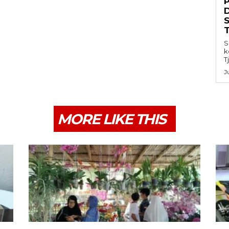
S
k
T
J
MORE LIKE THIS