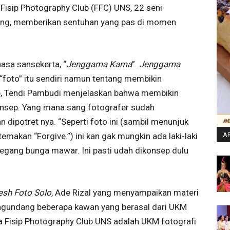
Fisip Photography Club (FFC) UNS, 22 seni
ang, memberikan sentuhan yang pas di momen
hasa sansekerta, “
Jenggama Kama
”.
Jenggama
 “foto” itu sendiri namun tentang membikin
b, Tendi Pambudi menjelaskan bahwa membikin
konsep. Yang mana sang fotografer sudah
 dipotret nya. “Seperti foto ini (sambil menunjuk
makan “Forgive.”) ini kan gak mungkin ada laki-laki
AR
megang bunga mawar. Ini pasti udah dikonsep dulu
esh Foto Solo
, Ade Rizal yang menyampaikan materi
engundang beberapa kawan yang berasal dari UKM
ya Fisip Photography Club UNS adalah UKM fotografi