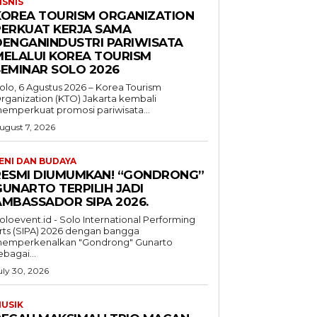
ISNIS
KOREA TOURISM ORGANIZATION
PERKUAT KERJA SAMA
DENGANINDUSTRI PARIWISATA
MELALUI KOREA TOURISM
SEMINAR SOLO 2026
olo, 6 Agustus 2026 – Korea Tourism
rganization (KTO) Jakarta kembali
emperkuat promosi pariwisata...
ugust 7, 2026
ENI DAN BUDAYA
RESMI DIUMUMKAN! “GONDRONG”
GUNARTO TERPILIH JADI
AMBASSADOR SIPA 2026.
oloevent.id - Solo International Performing
rts (SIPA) 2026 dengan bangga
emperkenalkan "Gondrong" Gunarto
ebagai...
uly 30, 2026
USIK