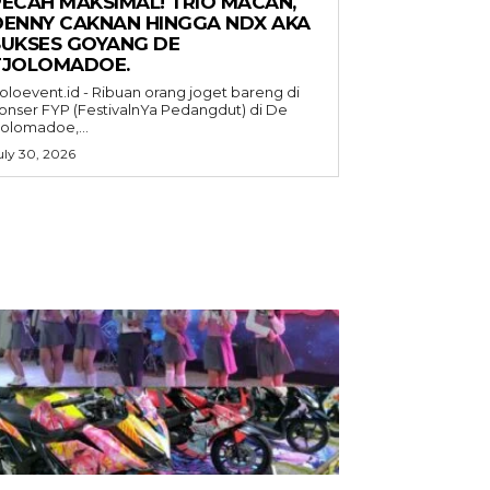
PECAH MAKSIMAL! TRIO MACAN,
DENNY CAKNAN HINGGA NDX AKA
SUKSES GOYANG DE
TJOLOMADOE.
oloevent.id - Ribuan orang joget bareng di
onser FYP (FestivalnYa Pedangdut) di De
jolomadoe,...
uly 30, 2026