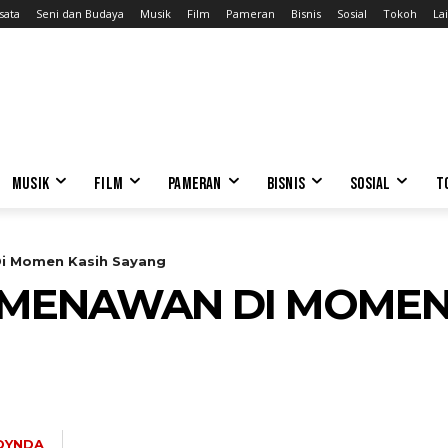
sata
Seni dan Budaya
Musik
Film
Pameran
Bisnis
Sosial
Tokoh
Lai
MUSIK
FILM
PAMERAN
BISNIS
SOSIAL
T
i Momen Kasih Sayang
 MENAWAN DI MOMEN
DYNDA