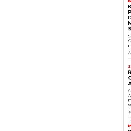
B
S
O
m
A
S
S
A
m
s
J
M