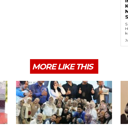
K
S
H
k
J
MORE LIKE THIS