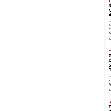
S
S
A
m
s
J
M
S
k
T
J
B