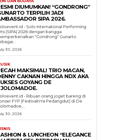
ENI DAN BUDAYA
RESMI DIUMUMKAN! “GONDRONG”
GUNARTO TERPILIH JADI
AMBASSADOR SIPA 2026.
oloevent.id - Solo International Performing
rts (SIPA) 2026 dengan bangga
emperkenalkan "Gondrong" Gunarto
ebagai...
uly 30, 2026
USIK
PECAH MAKSIMAL! TRIO MACAN,
DENNY CAKNAN HINGGA NDX AKA
SUKSES GOYANG DE
TJOLOMADOE.
oloevent.id - Ribuan orang joget bareng di
onser FYP (FestivalnYa Pedangdut) di De
jolomadoe,...
uly 30, 2026
ISNIS
FASHION & LUNCHEON “ELEGANCE