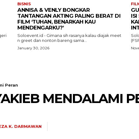
BISNIS
FIL
ANNISA & VENLY BONGKAR
GU
TANTANGAN AKTING PALING BERAT DI
IS
FILM ‘TUHAN, BENARKAH KAU
KA
MENDENGARKU?’
IN
eri
Soloevent.id - Gimana sih rasanya kalau diajak meet
Sol
n greet dan nonton bareng sama...
(FSR
January 30, 2026
Nove