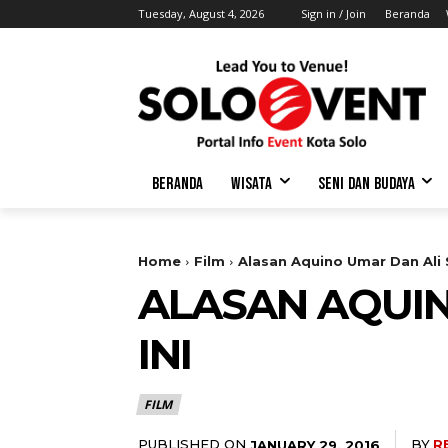
Tuesday, August 4, 2026
Sign in / Join
Beranda
BERANDA
WISATA
SENI DAN BUDAYA
Home
Film
Alasan Aquino Umar Dan Ali S
ALASAN AQUIN
INI
FILM
PUBLISHED ON
BY
R
JANUARY 29, 2016