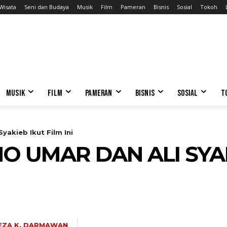
Wisata
Seni dan Budaya
Musik
Film
Pameran
Bisnis
Sosial
Tokoh
MUSIK
FILM
PAMERAN
BISNIS
SOSIAL
T
yakieb Ikut Film Ini
O UMAR DAN ALI SYAK
EZA K. DARMAWAN