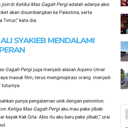
n
join
di
Ketika Mas Gagah Pergi
adalah adanya aksi
tiket akan disumbangkan ke Palestina, serta
Timur,” kata dia.
 ALI SYAKIEB MENDALAMI
PERAN
as Gagah Pergi
juga menjadi alasan Aquino Umar
 saya masuk film, terus menginspirasi orang menjadi
” tuturnya.
, bahkan punya pengalaman unik dengan penonton.
nton
Ketiga Mas Gagah Pergi
aku mau pake jilbab.
kayak Kak Gita. Abis itu aku baru pake jilbab’,” urai
ut.