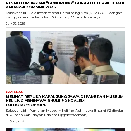
RESMI DIUMUMKAN! “GONDRONG” GUNARTO TERPILIH JADI
AMBASSADOR SIPA 2026.
Soloevent.id - Solo International Performing Arts (SIPA) 2026 dengan
bangga memperkenalkan "Gondrong" Gunarto sebagai...
July 30, 2026
PAMERAN
MELIHAT REPLIKA KAPAL JUNG JAWA DI PAMERAN MUSEUM
KELILING ABHINAWA BHUMI #2 NDALEM
DJOJOKOESOEMAN.
Soloevent.id - Pameran Museum Keliling Abhinawa Bhumi #2 digelar
di Rumah Kabudayan Ndalem Djojokoesoeman,...
July 28, 2026