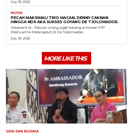
July 30, 2026
MUSIK
PECAH MAKSIMAL! TRIO MACAN, DENNY CAKNAN
HINGGA NDX AKA SUKSES GOYANG DE TJOLOMADOE.
Soloevent.id - Ribuan orang joget bareng di konser FYP
(FestivalnYa Pedangdut) di De Tjolomadoe,...
July 30, 2026
MORE LIKE THIS
SENI DAN BUDAYA