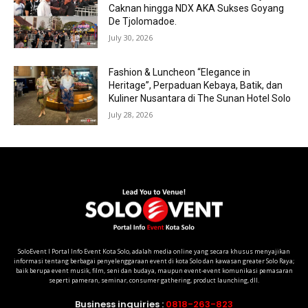
Caknan hingga NDX AKA Sukses Goyang
De Tjolomadoe.
July 30, 2026
Fashion & Luncheon “Elegance in
Heritage”, Perpaduan Kebaya, Batik, dan
Kuliner Nusantara di The Sunan Hotel Solo
July 28, 2026
SoloEvent I Portal Info Event Kota Solo, adalah media online yang secara khusus menyajikan
informasi tentang berbagai penyelenggaraan event di kota Solo dan kawasan greater Solo Raya;
baik berupa event musik, film, seni dan budaya, maupun event-event komunikasi pemasaran
seperti pameran, seminar, consumer gathering, product launching, dll.
Business inquiries :
0818-263-823