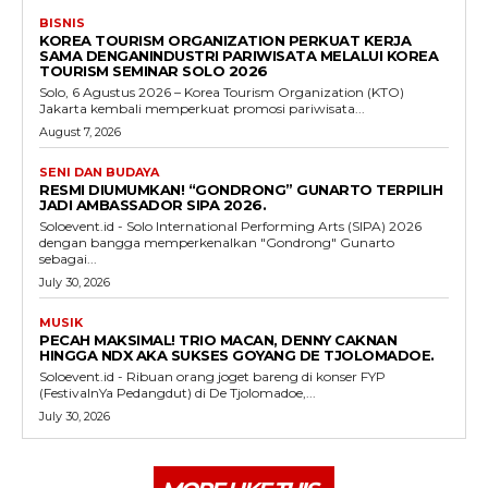
BISNIS
KOREA TOURISM ORGANIZATION PERKUAT KERJA
SAMA DENGANINDUSTRI PARIWISATA MELALUI KOREA
TOURISM SEMINAR SOLO 2026
Solo, 6 Agustus 2026 – Korea Tourism Organization (KTO)
Jakarta kembali memperkuat promosi pariwisata...
August 7, 2026
SENI DAN BUDAYA
RESMI DIUMUMKAN! “GONDRONG” GUNARTO TERPILIH
JADI AMBASSADOR SIPA 2026.
Soloevent.id - Solo International Performing Arts (SIPA) 2026
dengan bangga memperkenalkan "Gondrong" Gunarto
sebagai...
July 30, 2026
MUSIK
PECAH MAKSIMAL! TRIO MACAN, DENNY CAKNAN
HINGGA NDX AKA SUKSES GOYANG DE TJOLOMADOE.
Soloevent.id - Ribuan orang joget bareng di konser FYP
(FestivalnYa Pedangdut) di De Tjolomadoe,...
July 30, 2026