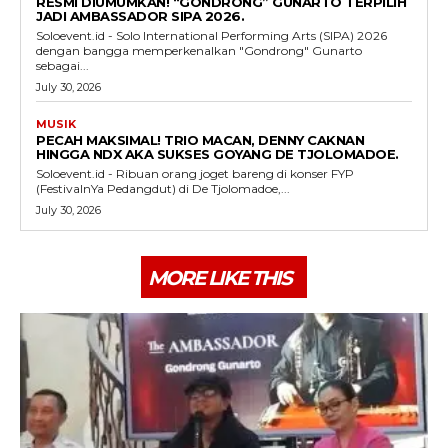
RESMI DIUMUMKAN! “GONDRONG” GUNARTO TERPILIH
JADI AMBASSADOR SIPA 2026.
Soloevent.id - Solo International Performing Arts (SIPA) 2026
dengan bangga memperkenalkan "Gondrong" Gunarto
sebagai...
July 30, 2026
MUSIK
PECAH MAKSIMAL! TRIO MACAN, DENNY CAKNAN
HINGGA NDX AKA SUKSES GOYANG DE TJOLOMADOE.
Soloevent.id - Ribuan orang joget bareng di konser FYP
(FestivalnYa Pedangdut) di De Tjolomadoe,...
July 30, 2026
MORE LIKE THIS