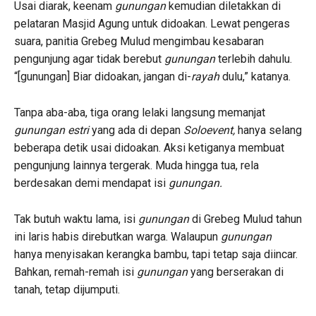
Usai diarak, keenam
gunungan
kemudian diletakkan di
pelataran Masjid Agung untuk didoakan. Lewat pengeras
suara, panitia Grebeg Mulud mengimbau kesabaran
pengunjung agar tidak berebut
gunungan
terlebih dahulu.
“[gunungan] Biar didoakan, jangan di-
rayah
dulu,” katanya.
Tanpa aba-aba, tiga orang lelaki langsung memanjat
gunungan estri
yang ada di depan
Soloevent,
hanya selang
beberapa detik usai didoakan. Aksi ketiganya membuat
pengunjung lainnya tergerak. Muda hingga tua, rela
berdesakan demi mendapat isi
gunungan.
Tak butuh waktu lama, isi
gunungan
di Grebeg Mulud tahun
ini laris habis direbutkan warga. Walaupun
gunungan
hanya menyisakan kerangka bambu, tapi tetap saja diincar.
Bahkan, remah-remah isi
gunungan
yang berserakan di
tanah, tetap dijumputi.