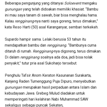
Beberapa pengunjung yang ditanyai
Soloevent
mengaku
gunungan
yang telah didoakan memiliki khasiat. “Bambu
ini mau saya tanam di sawah, biar bisa menghalau hama.
Kalau
rengginang-
nya nanti saya goreng, terus dimakan,”
kata Reso Harti (50) asal Karanganyar, sembari terkekeh.
Supardo hampir sama. Lelaki berusia 53 tahun itu
mendapatkan bambu dan
rengginang.
“Bambunya cuma
ditaruh di rumah.
Rengginang-
nya digoreng, terus dimakan.
Di dalam
rengginang
soalnya ada doa, jadi bisa nolak
penyakit,” tutur pria asal Sukoharjo tersebut.
Penghulu Tafsir Anom Keraton Kasunanan Surakarta,
Kanjeng Raden Tumenggung Puja Dipuro, menyebutkan
gunungan
merupakan hasil perpaduan antara Islam dan
kebudayaan Jawa. Grebeg Mulud diadakan untuk
memperingati hari kelahiran Nabi Muhammad SAW
sekaligus sebagai puncak Sekaten,