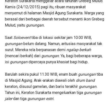
Keraton Surakarta menggelar acara tahunan Grebeg Mulud.
Kamis (24/12/2015) pagi itu, ribuan masyarakat
menyemut di halaman Masjid Agung Surakarta. Warga yang
berasal dari berbagai daerah tersebut menanti ikon Grebeg
Mulud, yaitu
gunungan.
Saat
Soloevent
tiba di lokasi sekitar jam 10.00 WIB,
gunungan
belum datang. Namun, antusias masyarakat tak
surut. Mereka rela berpanasan demi
ngalap berkah
(mencari berkah) dari
gunungan
. Ya, bagi beberapa warga,
isi
gunungan
dipercaya punya khasiat bagi hidup.
Barulah sekira pukul 11.30 WIB, enam buah
gunungan
tiba
di Masjid Agung. Arak-arakan diawali oleh
drum band
keraton, disusul gamelan, dan baris terakhir
gunungan.
Tahun ini, Keraton Surakarta mengeluarkan tiga
gunungan
jaler
dan tiga
gunungan estri.