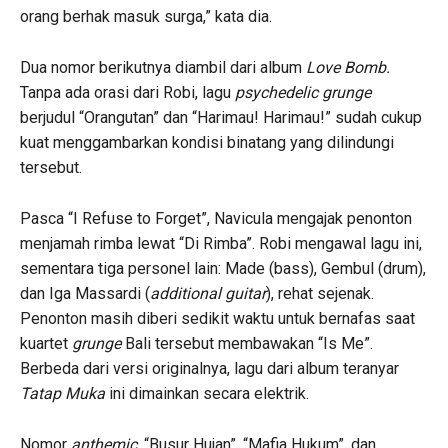
orang berhak masuk surga,” kata dia.
Dua nomor berikutnya diambil dari album
Love Bomb.
Tanpa ada orasi dari Robi, lagu
psychedelic grunge
berjudul “Orangutan” dan “Harimau! Harimau!” sudah cukup
kuat menggambarkan kondisi binatang yang dilindungi
tersebut.
Pasca “I Refuse to Forget”, Navicula mengajak penonton
menjamah rimba lewat “Di Rimba”. Robi mengawal lagu ini,
sementara tiga personel lain: Made (bass), Gembul (drum),
dan Iga Massardi (
additional guitar
), rehat sejenak.
Penonton masih diberi sedikit waktu untuk bernafas saat
kuartet
grunge
Bali tersebut membawakan “Is Me”.
Berbeda dari versi originalnya, lagu dari album teranyar
Tatap Muka
ini dimainkan secara elektrik.
Nomor
anthemic,
“Busur Hujan”, “Mafia Hukum”, dan