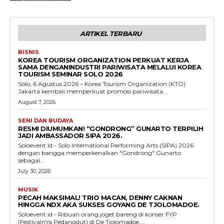
ARTIKEL TERBARU
BISNIS
KOREA TOURISM ORGANIZATION PERKUAT KERJA
SAMA DENGANINDUSTRI PARIWISATA MELALUI KOREA
TOURISM SEMINAR SOLO 2026
Solo, 6 Agustus 2026 – Korea Tourism Organization (KTO)
Jakarta kembali memperkuat promosi pariwisata...
August 7, 2026
SENI DAN BUDAYA
RESMI DIUMUMKAN! “GONDRONG” GUNARTO TERPILIH
JADI AMBASSADOR SIPA 2026.
Soloevent.id - Solo International Performing Arts (SIPA) 2026
dengan bangga memperkenalkan "Gondrong" Gunarto
sebagai...
July 30, 2026
MUSIK
PECAH MAKSIMAL! TRIO MACAN, DENNY CAKNAN
HINGGA NDX AKA SUKSES GOYANG DE TJOLOMADOE.
Soloevent.id - Ribuan orang joget bareng di konser FYP
(FestivalnYa Pedangdut) di De Tjolomadoe,...