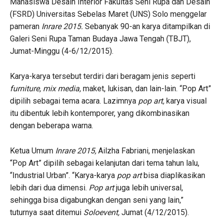
Mahasiswa Desain Interior Fakultas Seni Rupa dan Desain
(FSRD) Universitas Sebelas Maret (UNS) Solo menggelar
pameran
Inrare 2015.
Sebanyak 90-an karya ditampilkan di
Galeri Seni Rupa Taman Budaya Jawa Tengah (TBJT),
Jumat-Minggu (4-6/12/2015).
Karya-karya tersebut terdiri dari beragam jenis seperti
furniture, mix media,
maket, lukisan, dan lain-lain. “Pop Art”
dipilih sebagai tema acara. Lazimnya
pop art,
karya visual
itu dibentuk lebih kontemporer, yang dikombinasikan
dengan beberapa warna.
Ketua Umum
Inrare 2015,
Ailzha Fabriani, menjelaskan
“Pop Art” dipilih sebagai kelanjutan dari tema tahun lalu,
“Industrial Urban”. “Karya-karya
pop art
bisa diaplikasikan
lebih dari dua dimensi.
Pop art
juga lebih universal,
sehingga bisa digabungkan dengan seni yang lain,”
tuturnya saat ditemui
Soloevent,
Jumat (4/12/2015).