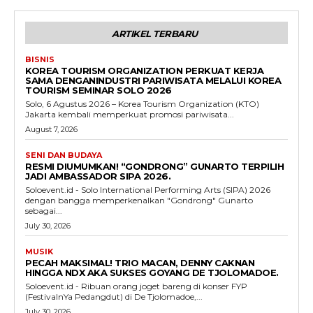
ARTIKEL TERBARU
BISNIS
KOREA TOURISM ORGANIZATION PERKUAT KERJA
SAMA DENGANINDUSTRI PARIWISATA MELALUI KOREA
TOURISM SEMINAR SOLO 2026
Solo, 6 Agustus 2026 – Korea Tourism Organization (KTO)
Jakarta kembali memperkuat promosi pariwisata...
August 7, 2026
SENI DAN BUDAYA
RESMI DIUMUMKAN! “GONDRONG” GUNARTO TERPILIH
JADI AMBASSADOR SIPA 2026.
Soloevent.id - Solo International Performing Arts (SIPA) 2026
dengan bangga memperkenalkan "Gondrong" Gunarto
sebagai...
July 30, 2026
MUSIK
PECAH MAKSIMAL! TRIO MACAN, DENNY CAKNAN
HINGGA NDX AKA SUKSES GOYANG DE TJOLOMADOE.
Soloevent.id - Ribuan orang joget bareng di konser FYP
(FestivalnYa Pedangdut) di De Tjolomadoe,...
July 30, 2026