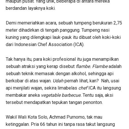
maupun pusat. Yang unik, beberapa di antara mereka
berdandan layaknya koki.
Demi memeriahkan acara, sebuah tumpeng berukuran 2,75
meter dihadirkan di tengah panggung. Tumpeng nasi
kuning yang dilengkapi lauk-pauk itu dibuat oleh koki-koki
dari Indonesian Chef Association (ICA).
Tak hanya itu, para koki profesional itu juga menampilkan
sebuah atraksi yang kerap disebut
flambe. Flambe
adalah
sebuah teknik memasak dengan alkohol, sehingga api
berkobar di atas wajan.
Udah
pernah lihat, kan? Nah, usai
api menjilati wajan, sekira limabelas
chef
ICA itu langsung
membakar aneka
vegetable barbecue.
Tentu saja, aksi
tersebut mendapatkan tepukan tangan penonton.
Wakil Wali Kota Solo, Achmad Purnomo, tak mau
ketinggalan. Pria 66 tahun ini tanpa rasa takut langsung