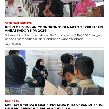
SENI DAN BUDAYA
RESMI DIUMUMKAN! “GONDRONG” GUNARTO TERPILIH JADI
AMBASSADOR SIPA 2026.
Soloevent.id - Solo International Performing Arts (SIPA) 2026 dengan
bangga memperkenalkan "Gondrong" Gunarto sebagai...
July 30, 2026
PAMERAN
MELIHAT REPLIKA KAPAL JUNG JAWA DI PAMERAN MUSEUM
KELILING ABHINAWA BHUMI #2 NDALEM