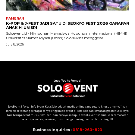
SoloEvent I Portal Info Event Kota Solo, adalah media online yang secara khusus menyajikan
informasi tentang berbagai penyelenggaraan event di kota Solo dan kawasan greater Solo Raya;
baik berupa event musik, film, seni dan budaya, maupun event-event komunikasi pemasaran
seperti pameran, seminar, consumer gathering, product launching, dll.
Business inquiries :
0818-263-823