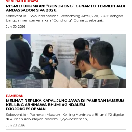
SENI DAN BUDAYA
RESMI DIUMUMKAN! “GONDRONG” GUNARTO TERPILIH JADI
AMBASSADOR SIPA 2026.
Soloevent.id - Solo International Performing Arts (SIPA) 2026 dengan
bangga memperkenalkan "Gondrong" Gunarto sebagai...
July 30, 2026
PAMERAN
MELIHAT REPLIKA KAPAL JUNG JAWA DI PAMERAN MUSEUM
KELILING ABHINAWA BHUMI #2 NDALEM
DJOJOKOESOEMAN.
Soloevent.id - Pameran Museum Keliling Abhinawa Bhumi #2 digelar
di Rumah Kabudayan Ndalem Djojokoesoeman,...
July 28, 2026