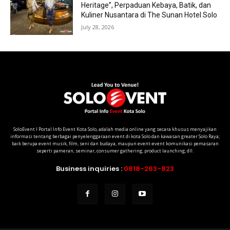
Heritage”, Perpaduan Kebaya, Batik, dan
Kuliner Nusantara di The Sunan Hotel Solo
July 28, 2026
SoloEvent I Portal Info Event Kota Solo, adalah media online yang secara khusus menyajikan
informasi tentang berbagai penyelenggaraan event di kota Solo dan kawasan greater Solo Raya;
baik berupa event musik, film, seni dan budaya, maupun event-event komunikasi pemasaran
seperti pameran, seminar, consumer gathering, product launching, dll.
Business inquiries :
0818-263-823