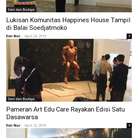
Seni dan Budaya
Lukisan Komunitas Happines House Tampil
di Balai Soedjatmoko
Esti Nur
-
April 26, 2019
0
Seni dan Budaya
Pameran Art Edu Care Rayakan Edisi Satu
Dasawarsa
Esti Nur
-
April 12, 2019
0