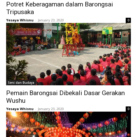
Potret Keberagaman dalam Barongsai
Tripusaka
Yesaya Whisnu
-
January 23, 2020
0
Seni dan Budaya
Pemain Barongsai Dibekali Dasar Gerakan
Wushu
Yesaya Whisnu
-
January 23, 2020
0