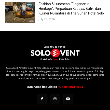
Fashion & Luncheon “Elegance in
Heritage”, Perpaduan Kebaya, Batik, dan
Kuliner Nusantara di The Sunan Hotel Solo
July 28, 2026
SoloEvent I Portal Info Event Kota Solo, adalah media online yang secara khusus menyajikan
informasi tentang berbagai penyelenggaraan event di kota Solo dan kawasan greater Solo Raya;
baik berupa event musik, film, seni dan budaya, maupun event-event komunikasi pemasaran
seperti pameran, seminar, consumer gathering, product launching, dll.
Business inquiries :
0818-263-823