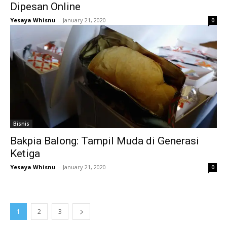
Dipesan Online
Yesaya Whisnu
-
January 21, 2020
0
Bisnis
Bakpia Balong: Tampil Muda di Generasi
Ketiga
Yesaya Whisnu
-
January 21, 2020
0
1
2
3