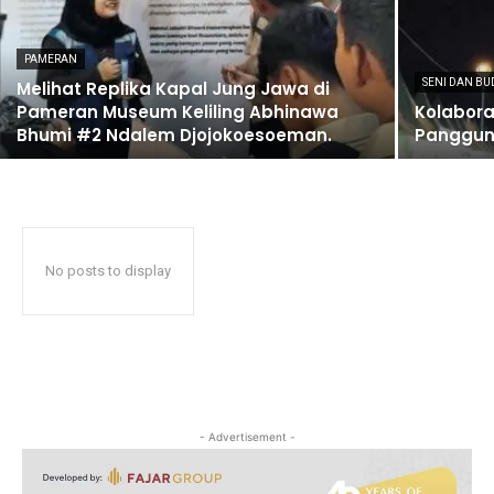
PAMERAN
SENI DAN BU
Melihat Replika Kapal Jung Jawa di
Pameran Museum Keliling Abhinawa
Kolabora
Bhumi #2 Ndalem Djojokoesoeman.
Panggung
No posts to display
- Advertisement -