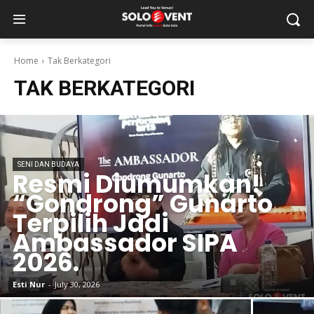
Home
Tak Berkategori
TAK BERKATEGORI
SENI DAN BUDAYA
Resmi Diumumkan!
“Gondrong” Gunarto
Terpilih Jadi
Ambassador SIPA
2026.
Esti Nur
-
July 30, 2026