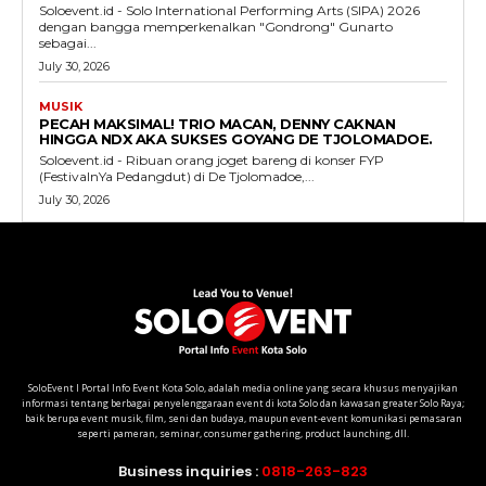
Soloevent.id - Solo International Performing Arts (SIPA) 2026
dengan bangga memperkenalkan "Gondrong" Gunarto
sebagai...
July 30, 2026
MUSIK
PECAH MAKSIMAL! TRIO MACAN, DENNY CAKNAN
HINGGA NDX AKA SUKSES GOYANG DE TJOLOMADOE.
Soloevent.id - Ribuan orang joget bareng di konser FYP
(FestivalnYa Pedangdut) di De Tjolomadoe,...
July 30, 2026
SoloEvent I Portal Info Event Kota Solo, adalah media online yang secara khusus menyajikan
informasi tentang berbagai penyelenggaraan event di kota Solo dan kawasan greater Solo Raya;
baik berupa event musik, film, seni dan budaya, maupun event-event komunikasi pemasaran
seperti pameran, seminar, consumer gathering, product launching, dll.
Business inquiries :
0818-263-823