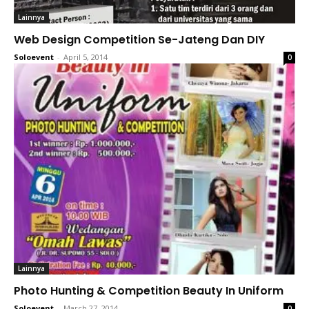
Lainnya
Web Design Competition Se-Jateng Dan DIY
Soloevent
-
April 5, 2014
0
Lainnya
Photo Hunting & Competition Beauty In Uniform
Soloevent
-
March 27, 2014
0