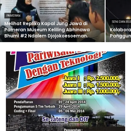
PAMERAN
SENI DAN BU
Melihat Replika Kapal Jung Jawa di
Pameran Museum Keliling Abhinawa
Kolabora
Bhumi #2 Ndalem Djojokoesoeman.
Panggung