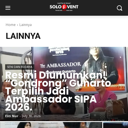
Home
Lainnya
LAINNYA
SENI DAN BUDAYA
Resmi Diumumkan!
“Gondrong” Gunarto
Terpilih Jadi
Ambassador SIPA
2026.
Esti Nur
-
July 30, 2026