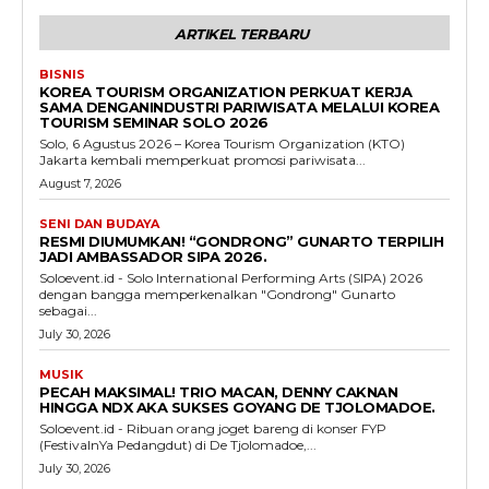
ARTIKEL TERBARU
BISNIS
KOREA TOURISM ORGANIZATION PERKUAT KERJA
SAMA DENGANINDUSTRI PARIWISATA MELALUI KOREA
TOURISM SEMINAR SOLO 2026
Solo, 6 Agustus 2026 – Korea Tourism Organization (KTO)
Jakarta kembali memperkuat promosi pariwisata...
August 7, 2026
SENI DAN BUDAYA
RESMI DIUMUMKAN! “GONDRONG” GUNARTO TERPILIH
JADI AMBASSADOR SIPA 2026.
Soloevent.id - Solo International Performing Arts (SIPA) 2026
dengan bangga memperkenalkan "Gondrong" Gunarto
sebagai...
July 30, 2026
MUSIK
PECAH MAKSIMAL! TRIO MACAN, DENNY CAKNAN
HINGGA NDX AKA SUKSES GOYANG DE TJOLOMADOE.
Soloevent.id - Ribuan orang joget bareng di konser FYP
(FestivalnYa Pedangdut) di De Tjolomadoe,...
July 30, 2026