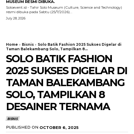
MUSEUM RESMI DIBUKA.
Soloevent.id - Tahir Solo Museum (Culture, Science and Technology)
resmi dibuka pada Sabtu (25/7/2026)...
July 28, 2026