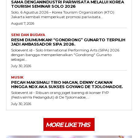
SAMA DENGANINDUSTRI PARIWISATA MELALUI KOREA
TOURISM SEMINAR SOLO 2026
Solo, 6 Agustus 2026 – Korea Tourism Organization (KTO)
Jakarta kembali memperkuat promosi pariwisata...
August 7, 2026
SENI DAN BUDAYA
RESMI DIUMUMKAN! “GONDRONG” GUNARTO TERPILIH
JADI AMBASSADOR SIPA 2026.
Soloevent.id - Solo International Performing Arts (SIPA) 2026
dengan bangga memperkenalkan "Gondrong" Gunarto
sebagai...
July 30, 2026
MUSIK
PECAH MAKSIMAL! TRIO MACAN, DENNY CAKNAN
HINGGA NDX AKA SUKSES GOYANG DE TJOLOMADOE.
Soloevent.id - Ribuan orang joget bareng di konser FYP
(FestivalnYa Pedangdut) di De Tjolomadoe,...
July 30, 2026
MORE LIKE THIS