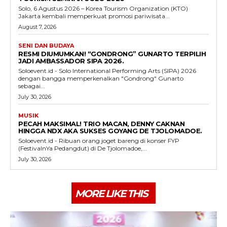
Solo, 6 Agustus 2026 – Korea Tourism Organization (KTO)
Jakarta kembali memperkuat promosi pariwisata...
August 7, 2026
SENI DAN BUDAYA
RESMI DIUMUMKAN! “GONDRONG” GUNARTO TERPILIH
JADI AMBASSADOR SIPA 2026.
Soloevent.id - Solo International Performing Arts (SIPA) 2026
dengan bangga memperkenalkan "Gondrong" Gunarto
sebagai...
July 30, 2026
MUSIK
PECAH MAKSIMAL! TRIO MACAN, DENNY CAKNAN
HINGGA NDX AKA SUKSES GOYANG DE TJOLOMADOE.
Soloevent.id - Ribuan orang joget bareng di konser FYP
(FestivalnYa Pedangdut) di De Tjolomadoe,...
July 30, 2026
MORE LIKE THIS