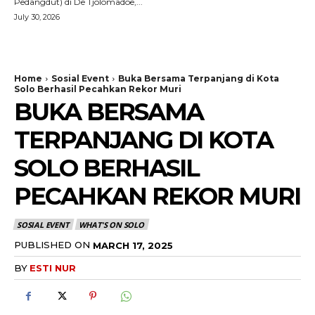
Pedangdut) di De Tjolomadoe,...
July 30, 2026