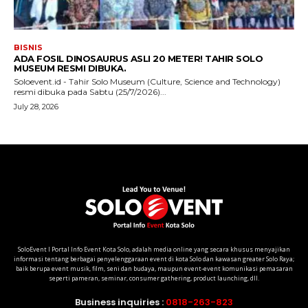
SoloEvent I Portal Info Event Kota Solo, adalah media online yang secara khusus menyajikan
informasi tentang berbagai penyelenggaraan event di kota Solo dan kawasan greater Solo Raya;
baik berupa event musik, film, seni dan budaya, maupun event-event komunikasi pemasaran
seperti pameran, seminar, consumer gathering, product launching, dll.
Business inquiries :
0818-263-823