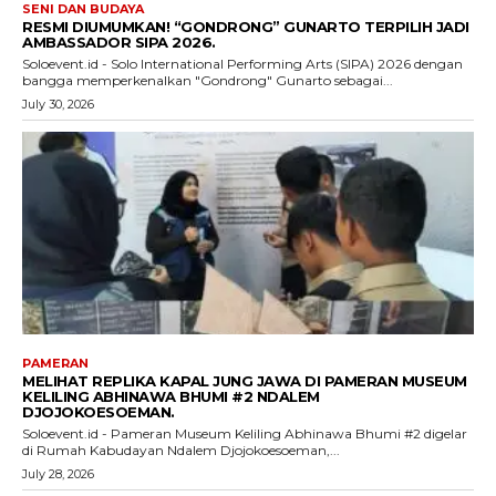
SENI DAN BUDAYA
RESMI DIUMUMKAN! “GONDRONG” GUNARTO TERPILIH JADI
AMBASSADOR SIPA 2026.
Soloevent.id - Solo International Performing Arts (SIPA) 2026 dengan
bangga memperkenalkan "Gondrong" Gunarto sebagai...
July 30, 2026
PAMERAN
MELIHAT REPLIKA KAPAL JUNG JAWA DI PAMERAN MUSEUM
KELILING ABHINAWA BHUMI #2 NDALEM
DJOJOKOESOEMAN.
Soloevent.id - Pameran Museum Keliling Abhinawa Bhumi #2 digelar
di Rumah Kabudayan Ndalem Djojokoesoeman,...
July 28, 2026