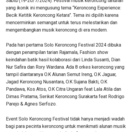
Sabtu (19-20/7/2024). Festival musik keroncong tahunan
yang ikonik ini mengusung tema “Keroncong Experience:
Becik Ketitik Keroncong Ketara”. Tema ini dipilih karena
mencerminkan semangat untuk terus melestarikan dan
mengembangkan musik keroncong di era modern.
Pada hari pertama Solo Keroncong Festival 2024 dibuka
dengan penampilan tarian Rajamala, Fashion show
keindahan batik hasil kolaborasi dari Linda Susanti, Dian
Nur Safira dan Rory Wardana. Ada 8 orkes keroncong yang
tampil diantaranya O.K Alunan Semut Ireng, O.K Jaguar,
Jagad Keroncong Nusantara, O.K Sujana Bakti, O.K
Pandawa, Kos Atos, O.K Citra Ungaran feat Lala Atila dan
Dimas Pratama, Serikat Keroncong Surakarta feat Rodrigo
Parejo & Agnes Serfozo.
Event Solo Keroncong Festival tidak hanya menjadi wadah
bagi para pecinta keroncong untuk menikmati alunan musik